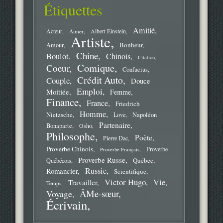
Étiquettes
Amitié
Acteur
Aimer
Albert Einstein
Artiste
Bonheur
Amour
Chine
Boulot
Chinois
Citation
Comique
Coeur
Confucius
Crédit Auto
Couple
Douce
Emploi
Moitiée
Femme
Finance
France
Friedrich
Homme
Nietzsche
Love
Napoléon
Partenaire
Bonaparte
Osho
Philosophe
Poète
Pierre Dac
Proverbe Chinois
Proverbe
Proverbe Français
Proverbe Russe
Québec
Québécois
Russie
Romancier
Scientifique
Victor Hugo
Vie
Travailler
Temps
ÂMe-sœur
Voyage
Écrivain