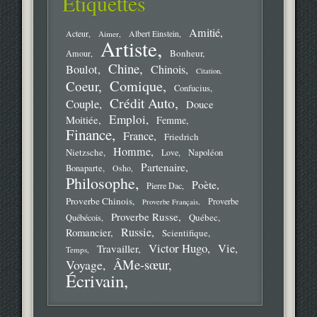
Étiquettes
Amitié
Acteur
Aimer
Albert Einstein
Artiste
Bonheur
Amour
Chine
Boulot
Chinois
Citation
Comique
Coeur
Confucius
Crédit Auto
Couple
Douce
Emploi
Moitiée
Femme
Finance
France
Friedrich
Homme
Nietzsche
Love
Napoléon
Partenaire
Bonaparte
Osho
Philosophe
Poète
Pierre Dac
Proverbe Chinois
Proverbe
Proverbe Français
Proverbe Russe
Québec
Québécois
Russie
Romancier
Scientifique
Victor Hugo
Vie
Travailler
Temps
ÂMe-sœur
Voyage
Écrivain