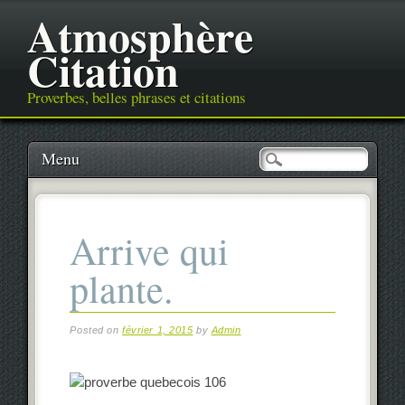
Atmosphère
Citation
Proverbes, belles phrases et citations
Main menu
Skip
Menu
to
content
Arrive qui
plante.
Posted on
février 1, 2015
by
Admin