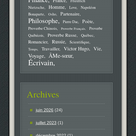
France
Friedrich
Homme
Nietzsche
Love
Napoléon
Partenaire
Bonaparte
Osho
Philosophe
Poète
Pierre Dac
Proverbe Chinois
Proverbe
Proverbe Français
Proverbe Russe
Québec
Québécois
Russie
Romancier
Scientifique
Victor Hugo
Vie
Travailler
Temps
ÂMe-sœur
Voyage
Écrivain
Archives
juin 2026
(24)
juillet 2023
(1)
décembre 2022
(1)