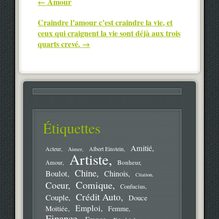
Post navigation
←
Amour
Craindre l’amour c’est craindre la vie, et
ceux qui craignent la vie sont déjà aux trois
quarts crevé.
→
Étiquettes
Amitié
Acteur
Aimer
Albert Einstein
Artiste
Bonheur
Amour
Chine
Boulot
Chinois
Citation
Comique
Coeur
Confucius
Crédit Auto
Couple
Douce
Emploi
Moitiée
Femme
Finance