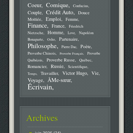
Comique
Coeur
Confucius
Crédit Auto
Couple
Douce
Emploi
Moitiée
Femme
Finance
France
Friedrich
Homme
Nietzsche
Love
Napoléon
Partenaire
Bonaparte
Osho
Philosophe
Poète
Pierre Dac
Proverbe Chinois
Proverbe
Proverbe Français
Proverbe Russe
Québec
Québécois
Russie
Romancier
Scientifique
Victor Hugo
Vie
Travailler
Temps
ÂMe-sœur
Voyage
Écrivain
Archives
juin 2026
(24)