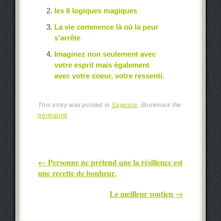
les 6 logiques magiques
La vie commence là où la peur
s’arrête
Imaginez non seulement avec
votre esprit mais également
avec votre coeur, votre ressenti.
This entry was posted in
Sagesse
. Bookmark the
permalink
.
Post navigation
←
Personne ne prétend que la résilience est
une recette de bonheur.
Le meilleur soutien
→