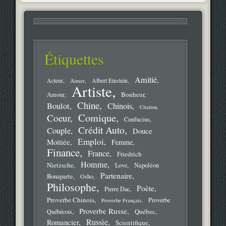
Étiquettes
Amitié
Acteur
Aimer
Albert Einstein
Artiste
Bonheur
Amour
Chine
Boulot
Chinois
Citation
Comique
Coeur
Confucius
Crédit Auto
Couple
Douce
Emploi
Moitiée
Femme
Finance
France
Friedrich
Homme
Nietzsche
Love
Napoléon
Partenaire
Bonaparte
Osho
Philosophe
Poète
Pierre Dac
Proverbe Chinois
Proverbe
Proverbe Français
Proverbe Russe
Québec
Québécois
Russie
Romancier
Scientifique