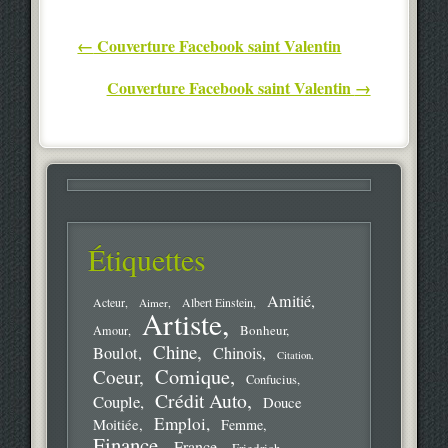
Post navigation
←
Couverture Facebook saint Valentin
Couverture Facebook saint Valentin
→
Étiquettes
Amitié
Acteur
Aimer
Albert Einstein
Artiste
Bonheur
Amour
Chine
Boulot
Chinois
Citation
Comique
Coeur
Confucius
Crédit Auto
Couple
Douce
Emploi
Moitiée
Femme
Finance
France
Friedrich