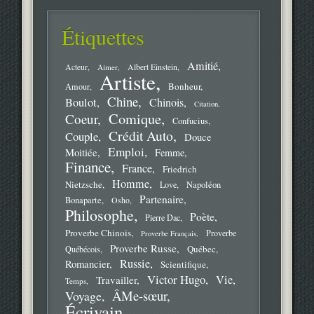
Étiquettes
Amitié
Acteur
Aimer
Albert Einstein
Artiste
Bonheur
Amour
Chine
Boulot
Chinois
Citation
Comique
Coeur
Confucius
Crédit Auto
Couple
Douce
Emploi
Moitiée
Femme
Finance
France
Friedrich
Homme
Nietzsche
Love
Napoléon
Partenaire
Bonaparte
Osho
Philosophe
Poète
Pierre Dac
Proverbe Chinois
Proverbe
Proverbe Français
Proverbe Russe
Québec
Québécois
Russie
Romancier
Scientifique
Victor Hugo
Vie
Travailler
Temps
ÂMe-sœur
Voyage
Écrivain