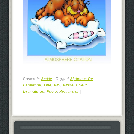
Posted in
Amitié
|
Tagged
Alphonse De
Lamartine
,
Ame
,
Ami
,
Amitié
,
Coeur
,
Dramaturge
,
Poète
,
Romancier
|