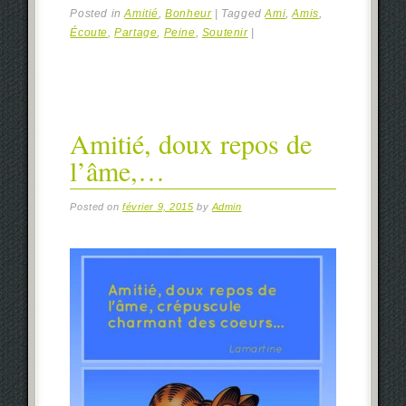
Posted in
Amitié
,
Bonheur
|
Tagged
Ami
,
Amis
,
Écoute
,
Partage
,
Peine
,
Soutenir
|
Amitié, doux repos de
l’âme,…
Posted on
février 9, 2015
by
Admin