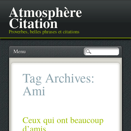
Atmosphère
Citation
Proverbes, belles phrases et citations
Main menu
Skip
Menu
to
content
Tag Archives:
Ami
Ceux qui ont beaucoup
d’amis