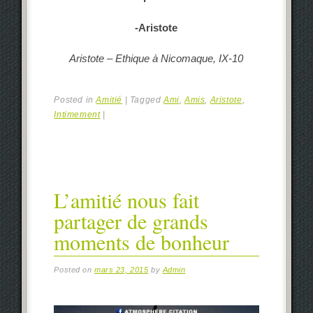
-Aristote
Aristote
– Ethique à Nicomaque, IX-10
Posted in
Amitié
|
Tagged
Ami
,
Amis
,
Aristote
,
Intimement
|
L’amitié nous fait
partager de grands
moments de bonheur
Posted on
mars 23, 2015
by
Admin