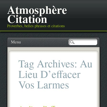
Atmosphère
Citation
Proverbes, belles phrases et citations
Main menu
Skip
Menu
to
content
Tag Archives:
Au
Lieu D’effacer
Vos Larmes