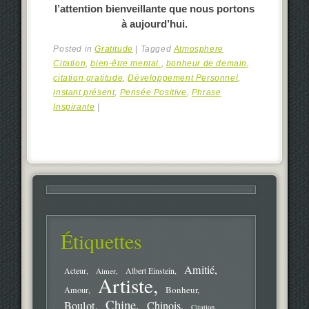
l’attention
bienveillante que nous portons
à aujourd’hui.
Posted in
Gratitude
|
Tagged
Atmosphere
Citation
,
bien-être mental.
,
bonheur de demain
,
citation gratitude
,
Développement Personnel
,
instant présent
,
Pensée Positive
,
Phrase
Inspirante
|
Étiquettes
Amitié
Acteur
Aimer
Albert Einstein
Artiste
Bonheur
Amour
Chine
Boulot
Chinois
Citation