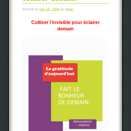
Posted on
juin 18, 2026
by
Atmo
Cultiver
l’invisible pour éclairer
demain