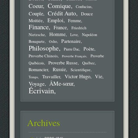
Comique
Coeur
Confucius
Crédit Auto
Couple
Douce
Emploi
Moitiée
Femme
Finance
France
Friedrich
Homme
Nietzsche
Love
Napoléon
Partenaire
Bonaparte
Osho
Philosophe
Poète
Pierre Dac
Proverbe Chinois
Proverbe
Proverbe Français
Proverbe Russe
Québec
Québécois
Russie
Romancier
Scientifique
Victor Hugo
Vie
Travailler
Temps
ÂMe-sœur
Voyage
Écrivain
Archives