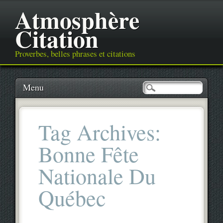
Atmosphère
Citation
Proverbes, belles phrases et citations
Main menu
Skip
Menu
to
content
Tag Archives:
Bonne Fête
Nationale Du
Québec