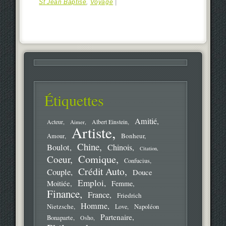
St Jean Baptise
,
Voyage
|
Étiquettes
Amitié
Acteur
Aimer
Albert Einstein
Artiste
Bonheur
Amour
Chine
Boulot
Chinois
Citation
Comique
Coeur
Confucius
Crédit Auto
Couple
Douce
Emploi
Moitiée
Femme
Finance
France
Friedrich
Homme
Nietzsche
Love
Napoléon
Partenaire
Bonaparte
Osho