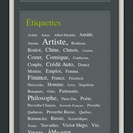
Étiquettes
Amitié
Acteur
Aimer
Albert Einstein
Artiste
Bonheur
Amour
Chine
Boulot
Chinois
Citation
Comique
Coeur
Confucius
Crédit Auto
Couple
Douce
Emploi
Moitiée
Femme
Finance
France
Friedrich
Homme
Nietzsche
Love
Napoléon
Partenaire
Bonaparte
Osho
Philosophe
Poète
Pierre Dac
Proverbe Chinois
Proverbe
Proverbe Français
Proverbe Russe
Québec
Québécois
Russie
Romancier
Scientifique
Victor Hugo
Vie
Travailler
Temps
ÂMe-sœur
Voyage