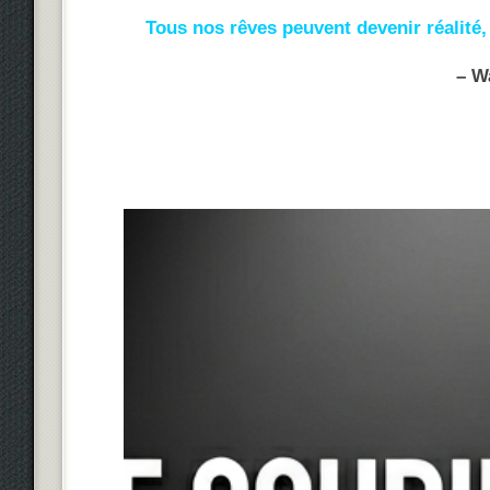
Tous nos rêves peuvent devenir réalité,
– Wa
Lecteur
vidéo