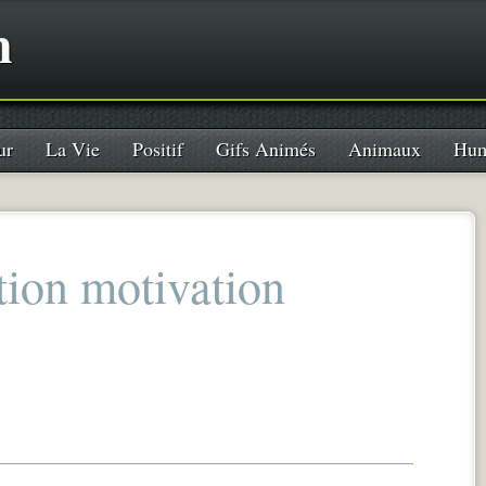
n
ur
La Vie
Positif
Gifs Animés
Animaux
Hum
tion motivation