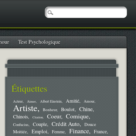
our
Test Psychologique
Étiquettes
Amitié
Amour
Acteur
Aimer
Albert Einstein
Artiste
Chine
Boulot
Bonheur
Comique
Coeur
Chinois
Citation
Crédit Auto
Couple
Douce
Confucius
Finance
Emploi
France
Moitiée
Femme