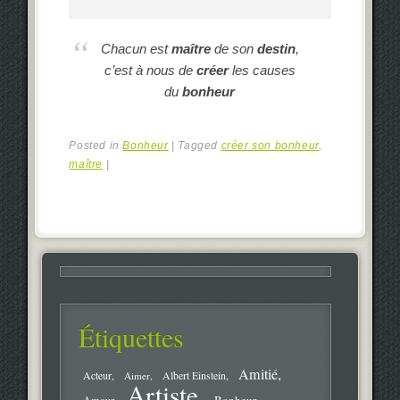
Chacun est
maître
de son
destin
,
c’est à nous de
créer
les causes
du
bonheur
Posted in
Bonheur
|
Tagged
créer son bonheur
,
maître
|
Étiquettes
Amitié
Acteur
Aimer
Albert Einstein
Artiste