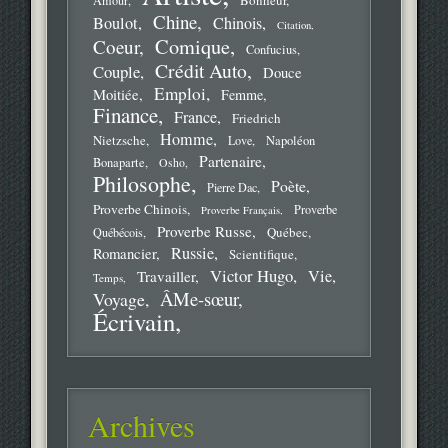
Bonheur
Amour
Chine
Boulot
Chinois
Citation
Comique
Coeur
Confucius
Crédit Auto
Couple
Douce
Emploi
Moitiée
Femme
Finance
France
Friedrich
Homme
Nietzsche
Love
Napoléon
Partenaire
Bonaparte
Osho
Philosophe
Poète
Pierre Dac
Proverbe Chinois
Proverbe
Proverbe Français
Proverbe Russe
Québec
Québécois
Russie
Romancier
Scientifique
Victor Hugo
Vie
Travailler
Temps
ÂMe-sœur
Voyage
Écrivain
Archives