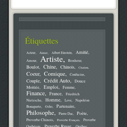
Étiquettes
Amitié
Acteur
Aimer
Albert Einstein
Artiste
Bonheur
Amour
Chine
Boulot
Chinois
Citation
Comique
Coeur
Confucius
Crédit Auto
Couple
Douce
Emploi
Moitiée
Femme
Finance
France
Friedrich
Homme
Nietzsche
Love
Napoléon
Partenaire
Bonaparte
Osho
Philosophe
Poète
Pierre Dac
Proverbe Chinois
Proverbe
Proverbe Français
Proverbe Russe
Québec
Québécois