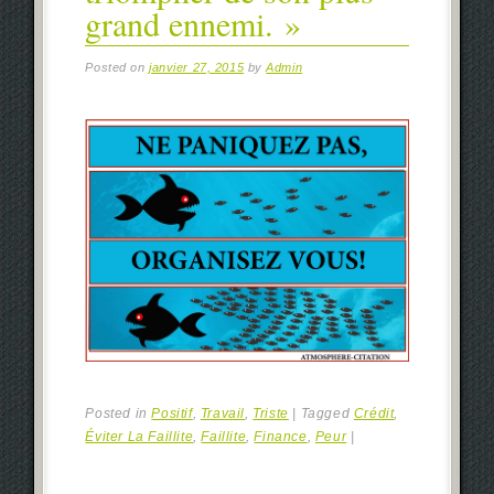
grand ennemi. »
Posted on
janvier 27, 2015
by
Admin
Posted in
Positif
,
Travail
,
Triste
|
Tagged
Crédit
,
Éviter La Faillite‎
,
Faillite
,
Finance
,
Peur
|