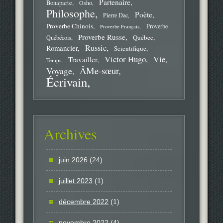
Partenaire
Bonaparte
Osho
Philosophe
Poète
Pierre Dac
Proverbe Chinois
Proverbe
Proverbe Français
Proverbe Russe
Québec
Québécois
Russie
Romancier
Scientifique
Victor Hugo
Vie
Travailler
Temps
ÂMe-sœur
Voyage
Écrivain
Archives
juin 2026
(24)
juillet 2023
(1)
décembre 2022
(1)
novembre 2022
(4)