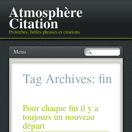
Atmosphère
Citation
Proverbes, belles phrases et citations
Main menu
Skip
Menu
to
content
Tag Archives:
fin
Pour chaque fin il y a
toujours un nouveau
départ