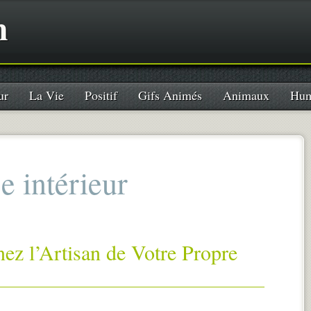
n
ur
La Vie
Positif
Gifs Animés
Animaux
Hum
e intérieur
nez l’Artisan de Votre Propre