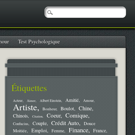
our
Test Psychologique
Étiquettes
Amitié
Amour
Acteur
Aimer
Albert Einstein
Artiste
Chine
Boulot
Bonheur
Comique
Coeur
Chinois
Citation
Crédit Auto
Couple
Douce
Confucius
Finance
Emploi
France
Moitiée
Femme