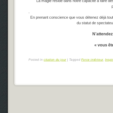
La magie réside dans notre capacité à faire des
p
.
En prenant conscience que vous détenez déjà toute
du statut de spectateur
N’attendez
« vous ête
Posted in
citation du jour
|
Tagged
Force intérieur
,
Inspi