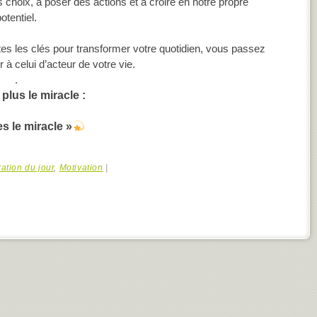
 choix, à poser des actions et à croire en notre propre
otentiel.
s les clés pour transformer votre quotidien, vous passez
 à celui d’acteur de votre vie.
.
 plus le miracle :
s le miracle »
ration du jour
,
Motivation
|