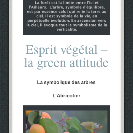
Esprit végétal –
la green attitude
La symbolique des arbres
L’Abricotier