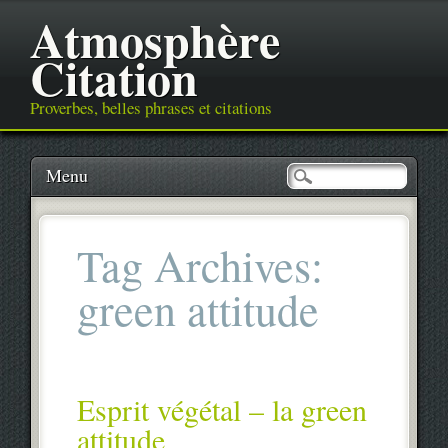
Atmosphère
Citation
Proverbes, belles phrases et citations
Main menu
Skip
Menu
to
content
Tag Archives:
green attitude
Esprit végétal – la green
attitude