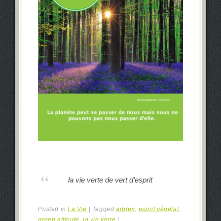
la vie verte de vert d’esprit
Posted in
La Vie
|
Tagged
arbres
,
esprit végétal
,
green attitude
,
la vie verte
|