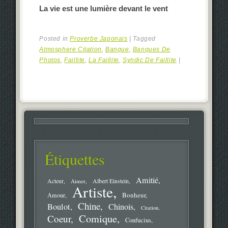
La vie est une lumière devant le vent
Posted in
Proverbe Japonais
|
Tagged
Atmosphere Citation
,
Banque
,
Banques De
Photos
,
Faillite
,
La Faillite
,
Syndic De Faillite
|
Étiquettes
Amitié
Acteur
Aimer
Albert Einstein
Artiste
Bonheur
Amour
Chine
Boulot
Chinois
Citation
Comique
Coeur
Confucius