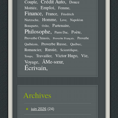
Crédit Auto
Couple
Douce
Emploi
Moitiée
Femme
Finance
France
Friedrich
Homme
Nietzsche
Love
Napoléon
Partenaire
Bonaparte
Osho
Philosophe
Poète
Pierre Dac
Proverbe Chinois
Proverbe
Proverbe Français
Proverbe Russe
Québec
Québécois
Russie
Romancier
Scientifique
Victor Hugo
Vie
Travailler
Temps
ÂMe-sœur
Voyage
Écrivain
Archives
juin 2026
(24)