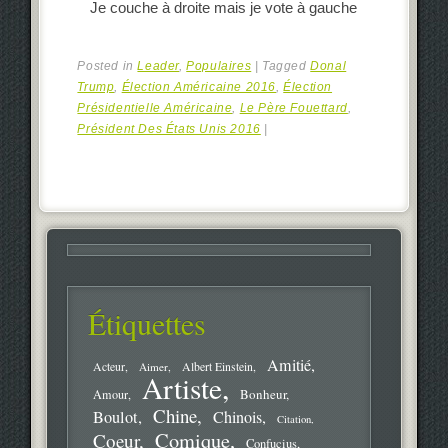
Je couche à droite mais je vote à gauche
Posted in
Leader
,
Populaires
|
Tagged
Donal
Trump
,
Élection Américaine 2016
,
Élection
Présidentielle Américaine
,
Le Père Fouettard
,
Président Des États Unis 2016
|
Étiquettes
Amitié
Acteur
Aimer
Albert Einstein
Artiste
Bonheur
Amour
Chine
Boulot
Chinois
Citation
Comique
Coeur
Confucius