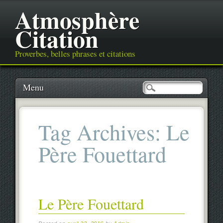
Atmosphère
Citation
Proverbes, belles phrases et citations
Main menu
Skip
Menu
to
content
Tag Archives:
Le
Père Fouettard
Le Père Fouettard