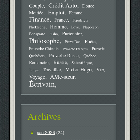
Crédit Auto
Couple
Douce
Emploi
Moitiée
Femme
Finance
France
Friedrich
Homme
Nietzsche
Love
Napoléon
Partenaire
Bonaparte
Osho
Philosophe
Poète
Pierre Dac
Proverbe Chinois
Proverbe
Proverbe Français
Proverbe Russe
Québec
Québécois
Russie
Romancier
Scientifique
Victor Hugo
Vie
Travailler
Temps
ÂMe-sœur
Voyage
Écrivain
Archives
juin 2026
(24)