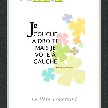
Posted on
avril 23, 2016
by
Admin
Le Père Fouettard