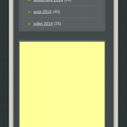
août 2014
(40)
juillet 2014
(25)