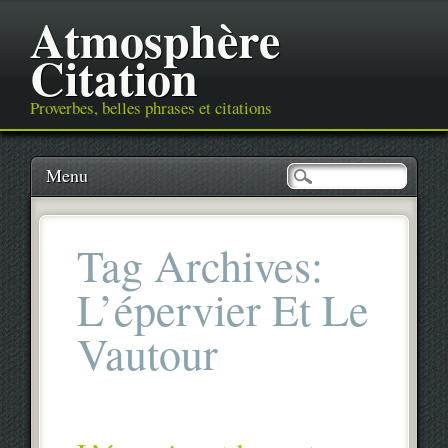
Atmosphère
Citation
Proverbes, belles phrases et citations
Main menu
Skip
Menu
to
content
Tag Archives:
L’épervier Et Le
Vautour