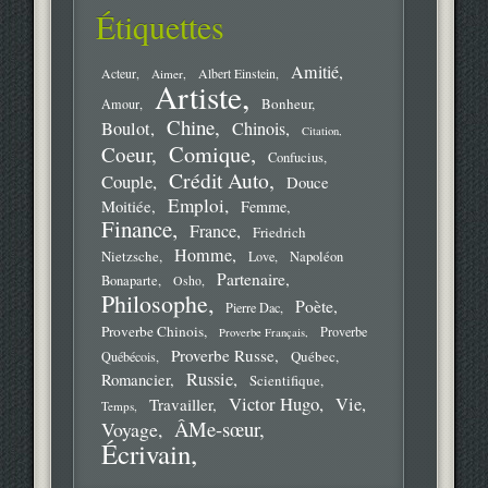
Étiquettes
Amitié
Acteur
Aimer
Albert Einstein
Artiste
Bonheur
Amour
Chine
Boulot
Chinois
Citation
Comique
Coeur
Confucius
Crédit Auto
Couple
Douce
Emploi
Moitiée
Femme
Finance
France
Friedrich
Homme
Nietzsche
Love
Napoléon
Partenaire
Bonaparte
Osho
Philosophe
Poète
Pierre Dac
Proverbe Chinois
Proverbe
Proverbe Français
Proverbe Russe
Québec
Québécois
Russie
Romancier
Scientifique
Victor Hugo
Vie
Travailler
Temps
ÂMe-sœur
Voyage
Écrivain