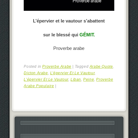
L’épervier et le vautour s’abattent
sur le blessé qui
GÉMIT.
Proverbe arabe
Posted in
Proverbe Arabe
|
Tagged
Arabe Quote
,
Dicton Arabe
,
L'épervier Et Le Vautour
,
L’épervier Et Le Vautour
,
Liban
,
Peine
,
Proverbe
Arabe Populaire
|