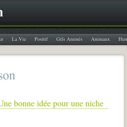
n
ur
La Vie
Positif
Gifs Animés
Animaux
Hum
son
 Une bonne idée pour une niche