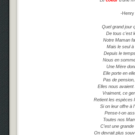
-Henry
Quel grand jour 
De tous c’est l
Notre Maman fais
Mais le seul à
Depuis le temps
Nous en sommes
Une Mère donne
Elle porte en ell
Pas de pension
Elles nous avaient
Vraiment, ce gen
Retient les espèces l
Si on leur offre à
Pense-t-on asse
Toutes nos Mam
C’est une grande 
On devrait plus souv