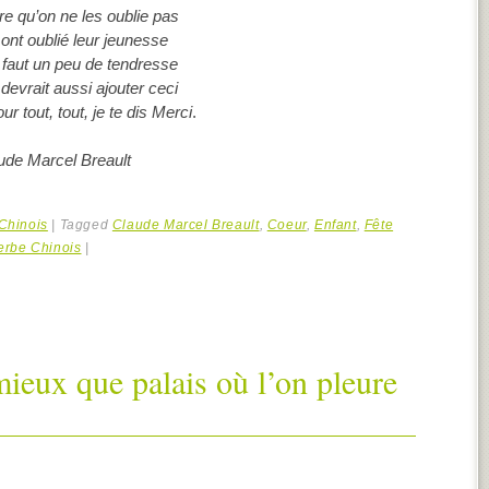
ire qu’on ne les oublie pas
 ont oublié leur jeunesse
ur faut un peu de tendresse
 devrait aussi ajouter ceci
r tout, tout, je te dis Merci
.
ude Marcel Breault
Chinois
|
Tagged
Claude Marcel Breault
,
Coeur
,
Enfant
,
Fête
erbe Chinois
|
mieux que palais où l’on pleure