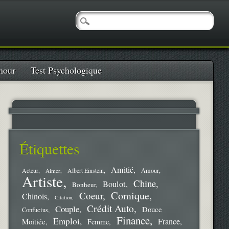
our
Test Psychologique
Étiquettes
Amitié
Amour
Acteur
Aimer
Albert Einstein
Artiste
Chine
Boulot
Bonheur
Comique
Coeur
Chinois
Citation
Crédit Auto
Couple
Douce
Confucius
Finance
Emploi
France
Moitiée
Femme