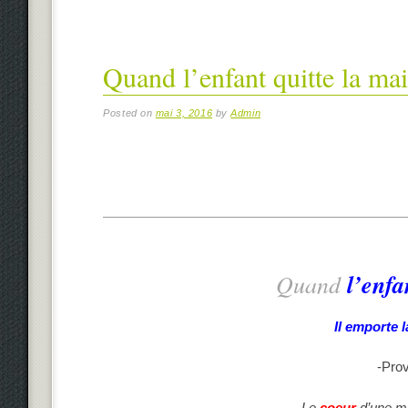
Quand l’enfant quitte la ma
Posted on
mai 3, 2016
by
Admin
Quand
l’enfa
Il emporte 
-Prov
Le
coeur
d’une mè