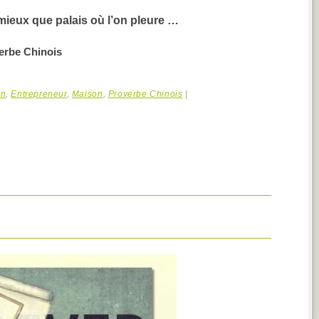
 mieux que palais où l’on pleure …
erbe Chinois
on
,
Entrepreneur
,
Maison
,
Proverbe Chinois
|