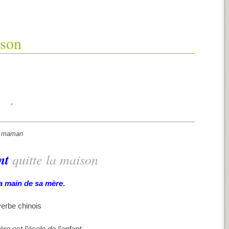
ison
maman
nt
quitte la ma
ison
la main de sa mère
.
erbe chinois
re est l’école de l’enfant
.