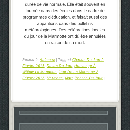
durée de vie normale. Elle était souvent en
tournée dans des écoles dans le cadre de
programmes d’éducation, et faisait aussi des
apparitions dans des bulletins
météorologiques. Des célébrations locales
du jour de la Marmotte ont dû être annulées
en raison de sa mort.
Posted in
Animaux
|
Tagged
Citation Du Jour 2
Février 2016
,
Dicton Du Jour
,
Hommage À
Willow La Marmotte
,
Jour De La Marmotte 2
Février 2016
,
Marmotte
,
Mort
,
Pensée Du Jour
|