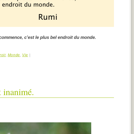
 commence, c’est le plus bel endroit du monde.
roit
,
Monde
,
Vie
|
t inanimé.