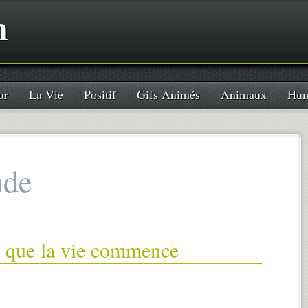
n
ur
La Vie
Positif
Gifs Animés
Animaux
Hum
de
r que la vie commence