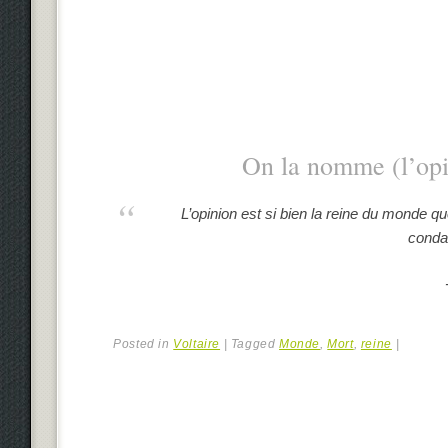
On la nomme (l’opi
L’opinion est si bien la reine du monde qu
conda
Posted in
Voltaire
|
Tagged
Monde
,
Mort
,
reine
|