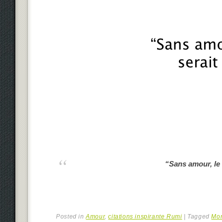
“Sans amour, le
Posted in
Amour
,
citations inspirante Rumi
|
Tagged
Mo