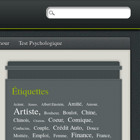
our
Test Psychologique
Étiquettes
Amitié
Amour
Acteur
Aimer
Albert Einstein
Artiste
Chine
Boulot
Bonheur
Comique
Coeur
Chinois
Citation
Crédit Auto
Couple
Douce
Confucius
Finance
Emploi
France
Moitiée
Femme