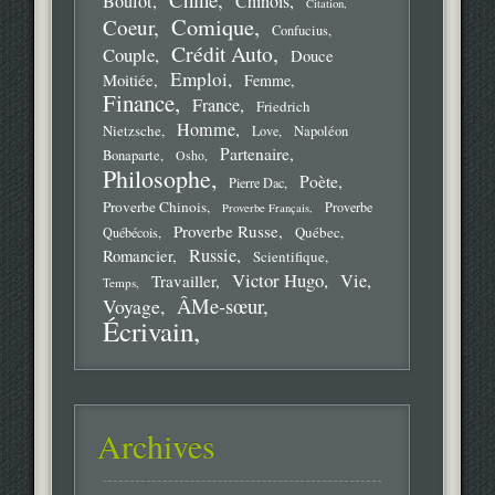
Boulot
Chinois
Citation
Comique
Coeur
Confucius
Crédit Auto
Couple
Douce
Emploi
Moitiée
Femme
Finance
France
Friedrich
Homme
Nietzsche
Love
Napoléon
Partenaire
Bonaparte
Osho
Philosophe
Poète
Pierre Dac
Proverbe Chinois
Proverbe
Proverbe Français
Proverbe Russe
Québec
Québécois
Russie
Romancier
Scientifique
Victor Hugo
Vie
Travailler
Temps
ÂMe-sœur
Voyage
Écrivain
Archives