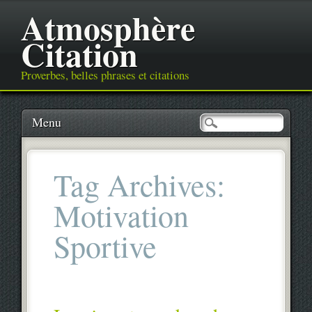
Atmosphère
Citation
Proverbes, belles phrases et citations
Main menu
Skip
Menu
to
content
Tag Archives:
Motivation
Sportive