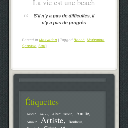
La vie est une beach
S’il n’y a pas de difficultés, il
n’y a pas de progrès
Posted in
Motivation
|
Tagged
Beach
,
Motivation
Sportive
,
Surf
|
Étiquettes
Amitié
Acteur
Aimer
Albert Einstein
Artiste
Bonheur
Amour
Chine