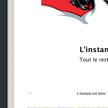
L’instant est béni.
Posted in
Sagesse
|
Tagged
béni
,
Jim Morrison
,
Présen