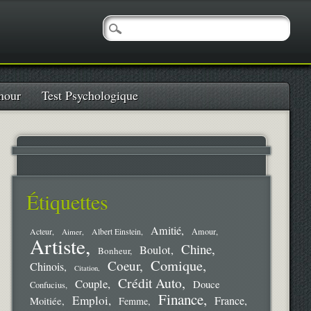
our
Test Psychologique
Étiquettes
Amitié
Amour
Acteur
Aimer
Albert Einstein
Artiste
Chine
Boulot
Bonheur
Comique
Coeur
Chinois
Citation
Crédit Auto
Couple
Douce
Confucius
Finance
Emploi
France
Moitiée
Femme