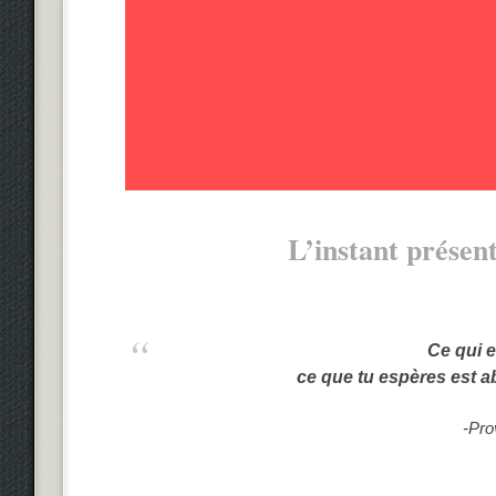
L’instant présent
Ce qui e
ce que tu espères est a
-Pro