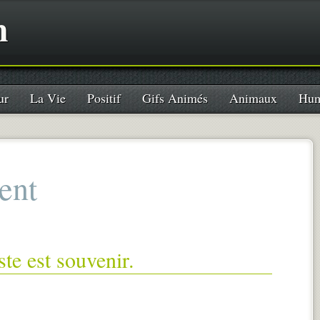
n
ur
La Vie
Positif
Gifs Animés
Animaux
Hum
ent
ste est souvenir.