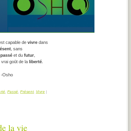
est capable de
vivre
dans
ésent
, sans
passé
et du
futur
,
e vrai goût de la
liberté
.
-Osho
rté
,
Passé
,
Présent
,
Vivre
|
de la vie