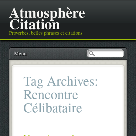
Atmosphère
Citation
Proverbes, belles phrases et citations
Main menu
Skip
Menu
to
content
Tag Archives:
Rencontre
Célibataire