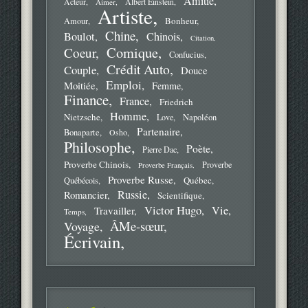
Amitié
Acteur
Aimer
Albert Einstein
Artiste
Bonheur
Amour
Chine
Boulot
Chinois
Citation
Comique
Coeur
Confucius
Crédit Auto
Couple
Douce
Emploi
Moitiée
Femme
Finance
France
Friedrich
Homme
Nietzsche
Love
Napoléon
Partenaire
Bonaparte
Osho
Philosophe
Poète
Pierre Dac
Proverbe Chinois
Proverbe
Proverbe Français
Proverbe Russe
Québec
Québécois
Russie
Romancier
Scientifique
Victor Hugo
Vie
Travailler
Temps
ÂMe-sœur
Voyage
Écrivain