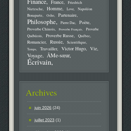
Finance
France
Friedrich
Homme
Nietzsche
Love
Napoléon
Partenaire
Bonaparte
Osho
Philosophe
Poète
Pierre Dac
Proverbe Chinois
Proverbe
Proverbe Français
Proverbe Russe
Québec
Québécois
Russie
Romancier
Scientifique
Victor Hugo
Vie
Travailler
Temps
ÂMe-sœur
Voyage
Écrivain
Archives
juin 2026
(24)
juillet 2023
(1)