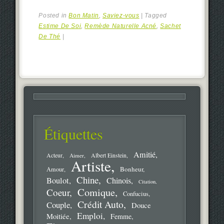
Posted in
Bon Matin
,
Saviez-vous
|
Tagged
Estime De Soi
,
Remède Naturelle Acné
,
Sachet
De Thé
|
Étiquettes
Amitié
Acteur
Aimer
Albert Einstein
Artiste
Bonheur
Amour
Chine
Boulot
Chinois
Citation
Comique
Coeur
Confucius
Crédit Auto
Couple
Douce
Emploi
Moitiée
Femme