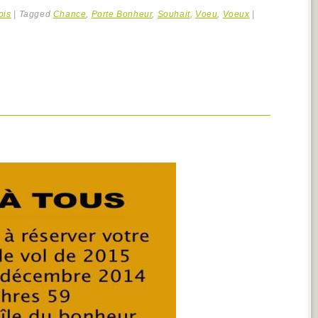
ois
|
Tagged
Chance
,
Porte Bonheur
,
Souhait
,
Voeu
,
Voeux
|