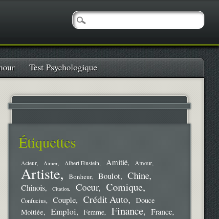
our
Test Psychologique
Étiquettes
Amitié
Amour
Acteur
Aimer
Albert Einstein
Artiste
Chine
Boulot
Bonheur
Comique
Coeur
Chinois
Citation
Crédit Auto
Couple
Douce
Confucius
Finance
Emploi
France
Moitiée
Femme