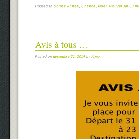
Posted in
Bonne Année
,
Chance
,
Noël
,
Nouvel An Chin
Avis à tous …
Posted on
décembre 31, 2014
by
Atmo