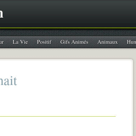
n
ur
La Vie
Positif
Gifs Animés
Animaux
Hum
ait