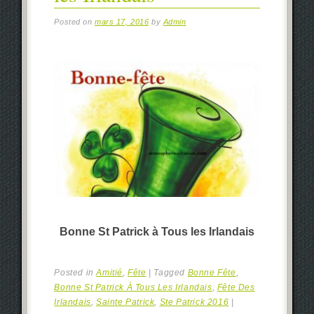
Posted on
mars 17, 2016
by
Admin
Bonne St Patrick à Tous les Irlandais
Posted in
Amitié
,
Fête
|
Tagged
Bonne Fête
,
Bonne St Patrick À Tous Les Irlandais
,
Fête Des
Irlandais
,
Sainte Patrick
,
Ste Patrick 2016
|