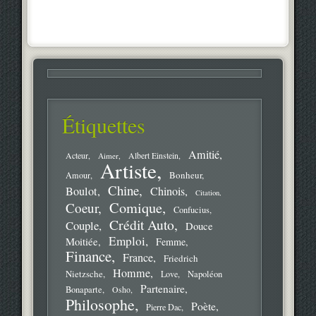
Étiquettes
Amitié
Acteur
Aimer
Albert Einstein
Artiste
Bonheur
Amour
Chine
Boulot
Chinois
Citation
Comique
Coeur
Confucius
Crédit Auto
Couple
Douce
Emploi
Moitiée
Femme
Finance
France
Friedrich
Homme
Nietzsche
Love
Napoléon
Partenaire
Bonaparte
Osho
Philosophe
Poète
Pierre Dac