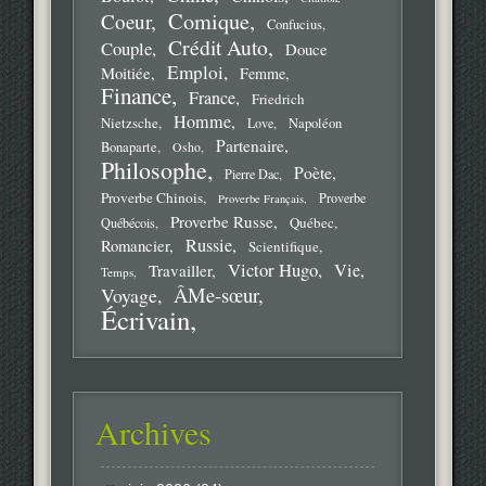
Comique
Coeur
Confucius
Crédit Auto
Couple
Douce
Emploi
Moitiée
Femme
Finance
France
Friedrich
Homme
Nietzsche
Love
Napoléon
Partenaire
Bonaparte
Osho
Philosophe
Poète
Pierre Dac
Proverbe Chinois
Proverbe
Proverbe Français
Proverbe Russe
Québec
Québécois
Russie
Romancier
Scientifique
Victor Hugo
Vie
Travailler
Temps
ÂMe-sœur
Voyage
Écrivain
Archives