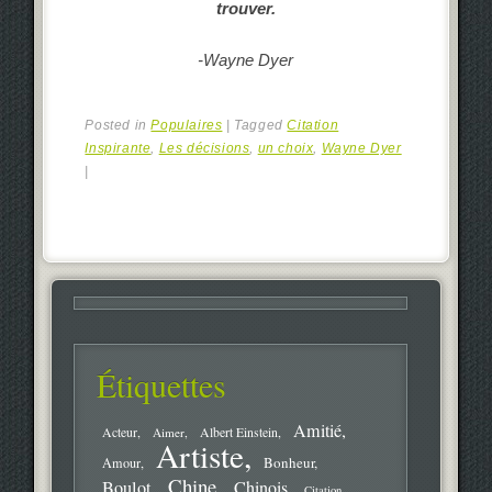
trouver.
-Wayne Dyer
Posted in
Populaires
|
Tagged
Citation
Inspirante
,
Les décisions
,
un choix
,
Wayne Dyer
|
Étiquettes
Amitié
Acteur
Aimer
Albert Einstein
Artiste
Bonheur
Amour
Chine
Boulot
Chinois
Citation