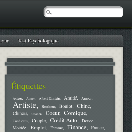
our
Test Psychologique
Étiquettes
Amitié
Amour
Acteur
Aimer
Albert Einstein
Artiste
Chine
Boulot
Bonheur
Comique
Coeur
Chinois
Citation
Crédit Auto
Couple
Douce
Confucius
Finance
Emploi
France
Moitiée
Femme