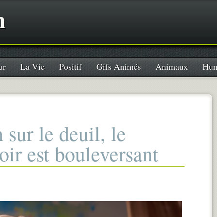
n
ur
La Vie
Positif
Gifs Animés
Animaux
Hum
sur le deuil, le
poir est bouleversant