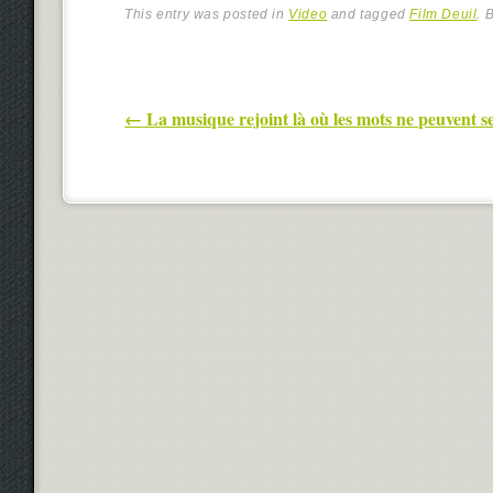
This entry was posted in
Video
and tagged
Film Deuil
. 
Post navigation
←
La musique rejoint là où les mots ne peuvent s