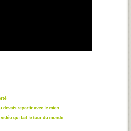
erté
u devais repartir avec le mien
vidéo qui fait le tour du monde