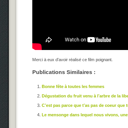
Merci à eux d’avoir réalisé ce film poignant.
Publications Similaires :
Bonne fête à toutes les femmes
Dégustation du fruit venu à l’arbre de la lib
C’est pas parce que t’as pas de coeur que t
Le mensonge dans lequel nous vivons, une 