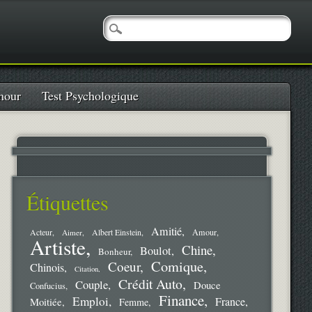
our
Test Psychologique
Étiquettes
Amitié
Amour
Acteur
Aimer
Albert Einstein
Artiste
Chine
Boulot
Bonheur
Comique
Coeur
Chinois
Citation
Crédit Auto
Couple
Douce
Confucius
Finance
Emploi
France
Moitiée
Femme