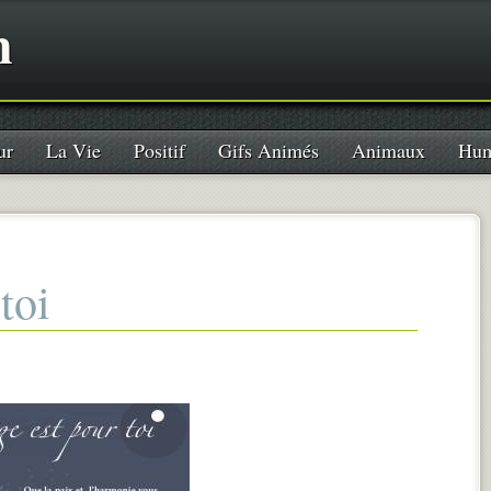
n
ur
La Vie
Positif
Gifs Animés
Animaux
Hum
toi