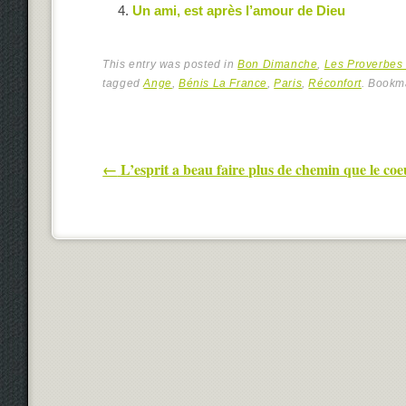
Un ami, est après l’amour de Dieu
This entry was posted in
Bon Dimanche
,
Les Proverbes 
tagged
Ange
,
Bénis La France
,
Paris
,
Réconfort
. Bookm
Post navigation
←
L’esprit a beau faire plus de chemin que le coe