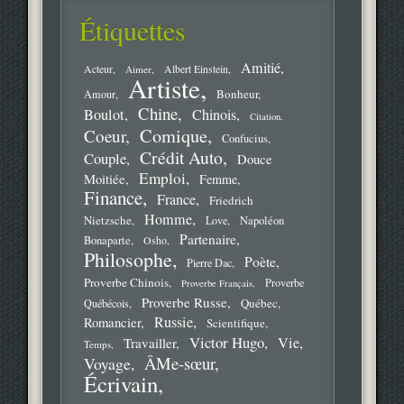
Étiquettes
Amitié
Acteur
Aimer
Albert Einstein
Artiste
Bonheur
Amour
Chine
Boulot
Chinois
Citation
Comique
Coeur
Confucius
Crédit Auto
Couple
Douce
Emploi
Moitiée
Femme
Finance
France
Friedrich
Homme
Nietzsche
Love
Napoléon
Partenaire
Bonaparte
Osho
Philosophe
Poète
Pierre Dac
Proverbe Chinois
Proverbe
Proverbe Français
Proverbe Russe
Québec
Québécois
Russie
Romancier
Scientifique
Victor Hugo
Vie
Travailler
Temps
ÂMe-sœur
Voyage
Écrivain