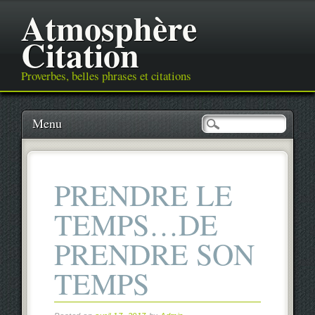
Atmosphère
Citation
Proverbes, belles phrases et citations
Main menu
Skip
Menu
to
content
PRENDRE LE
TEMPS…DE
PRENDRE SON
TEMPS