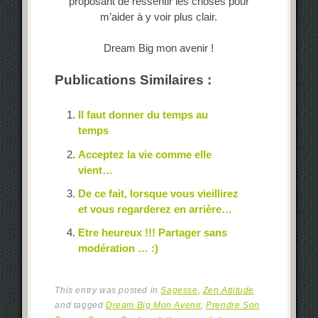
proposant de ressentir les choses pour
m’aider à y voir plus clair.
Dream Big mon avenir !
Publications Similaires :
Il faut donner du temps au
temps
Acceptez la vie comme elle
vient…
De ce fait, lorsque vous vieillirez
et vous regarderez en arrière…
Etre heureux !!! Partager sans
modération … :)
This entry was posted in
Sagesse
,
Zen Attitude
and tagged
Dream Big Mon Avenir
,
Prendre Son