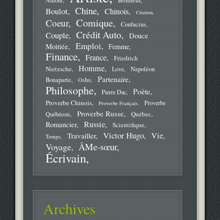
Chine
Boulot
Chinois
Citation
Comique
Coeur
Confucius
Crédit Auto
Couple
Douce
Emploi
Moitiée
Femme
Finance
France
Friedrich
Homme
Nietzsche
Love
Napoléon
Partenaire
Bonaparte
Osho
Philosophe
Poète
Pierre Dac
Proverbe Chinois
Proverbe
Proverbe Français
Proverbe Russe
Québec
Québécois
Russie
Romancier
Scientifique
Victor Hugo
Vie
Travailler
Temps
ÂMe-sœur
Voyage
Écrivain
Archives