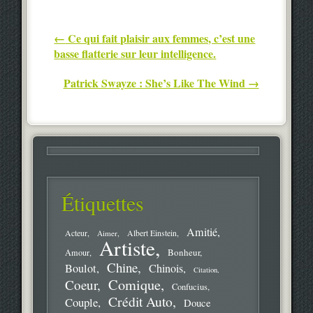
Post navigation
←
Ce qui fait plaisir aux femmes, c’est une
basse flatterie sur leur intelligence.
Patrick Swayze : She’s Like The Wind
→
Étiquettes
Amitié
Acteur
Aimer
Albert Einstein
Artiste
Bonheur
Amour
Chine
Boulot
Chinois
Citation
Comique
Coeur
Confucius
Crédit Auto
Couple
Douce