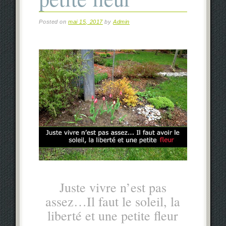
Posted on
mai 15, 2017
by
Admin
Juste vivre n’est pas
assez…Il faut le soleil, la
liberté et une petite fleur