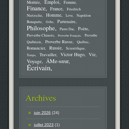
Emploi
Moitiée
Femme
Finance
France
Friedrich
Homme
Nietzsche
Love
Napoléon
Partenaire
Bonaparte
Osho
Philosophe
Poète
Pierre Dac
Proverbe Chinois
Proverbe
Proverbe Français
Proverbe Russe
Québec
Québécois
Russie
Romancier
Scientifique
Victor Hugo
Vie
Travailler
Temps
ÂMe-sœur
Voyage
Écrivain
Archives
juin 2026
(24)
juillet 2023
(1)