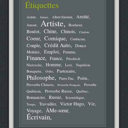
Étiquettes
Amitié
Acteur
Aimer
Albert Einstein
Artiste
Bonheur
Amour
Chine
Boulot
Chinois
Citation
Comique
Coeur
Confucius
Crédit Auto
Couple
Douce
Emploi
Moitiée
Femme
Finance
France
Friedrich
Homme
Nietzsche
Love
Napoléon
Partenaire
Bonaparte
Osho
Philosophe
Poète
Pierre Dac
Proverbe Chinois
Proverbe
Proverbe Français
Proverbe Russe
Québec
Québécois
Russie
Romancier
Scientifique
Victor Hugo
Vie
Travailler
Temps
ÂMe-sœur
Voyage
Écrivain