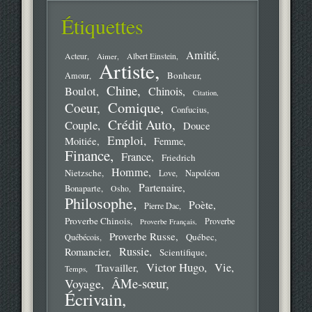
Étiquettes
Amitié
Acteur
Aimer
Albert Einstein
Artiste
Bonheur
Amour
Chine
Boulot
Chinois
Citation
Comique
Coeur
Confucius
Crédit Auto
Couple
Douce
Emploi
Moitiée
Femme
Finance
France
Friedrich
Homme
Nietzsche
Love
Napoléon
Partenaire
Bonaparte
Osho
Philosophe
Poète
Pierre Dac
Proverbe Chinois
Proverbe
Proverbe Français
Proverbe Russe
Québec
Québécois
Russie
Romancier
Scientifique
Victor Hugo
Vie
Travailler
Temps
ÂMe-sœur
Voyage
Écrivain