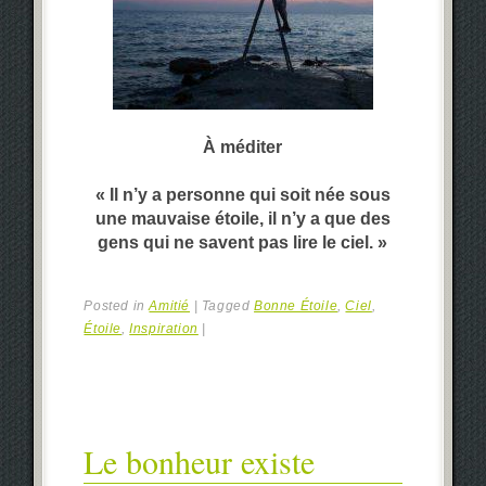
À méditer
« Il n’y a personne qui soit née sous
une mauvaise étoile, il n’y a que des
gens qui ne savent pas lire le ciel. »
Posted in
Amitié
|
Tagged
Bonne Étoile
,
Ciel
,
Étoile
,
Inspiration
|
Le bonheur existe