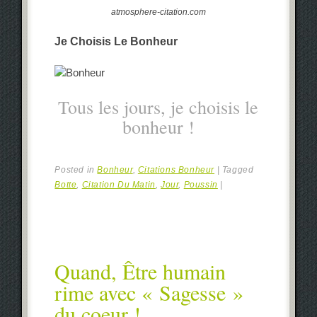
atmosphere-citation.com
Je Choisis Le Bonheur
Tous les jours, je choisis le
bonheur !
Posted in
Bonheur
,
Citations Bonheur
|
Tagged
Botte
,
Citation Du Matin
,
Jour
,
Poussin
|
Quand, Être humain
rime avec « Sagesse »
du coeur !