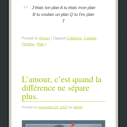
J’étais ton plan
A
tu étais mon plan
B tu voulais
un
plan Q
tu
t’es plan
T
Posted in
Amour
|
Tagged
Citations
,
Couple
,
Femme
,
Plan
|
L’amour, c’est quand la
différence ne sépare
plus.
Posted on
novembre 24, 2017
by
Admin