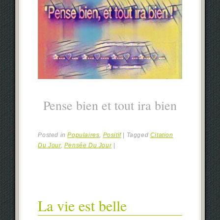
Pense bien et tout ira bien
Posted in
Populaires
,
Positif
|
Tagged
Citation
Du Jour
,
Pensée Du Jour
|
La vie est belle