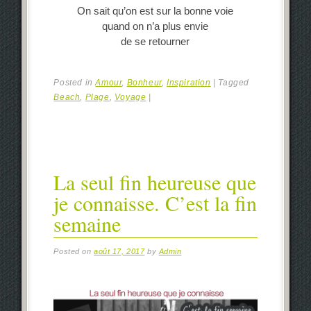
On sait qu’on est sur la bonne voie
quand on n’a plus envie
de se retourner
Posted in
Amour
,
Bonheur
,
Inspiration
|
Tagged
Beach
,
Plage
,
Voyage
|
La seul fin heureuse que
je connaisse. C’est la fin
semaine
Posted on
août 17, 2017
by
Admin