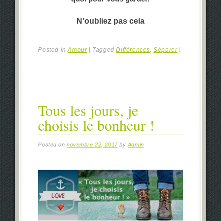
N’oubliez pas cela
Posted in
Amour
|
Tagged
Différences
,
Séparer
|
Tous les jours, je
choisis le bonheur !
Posted on
novembre 22, 2017
by
Admin