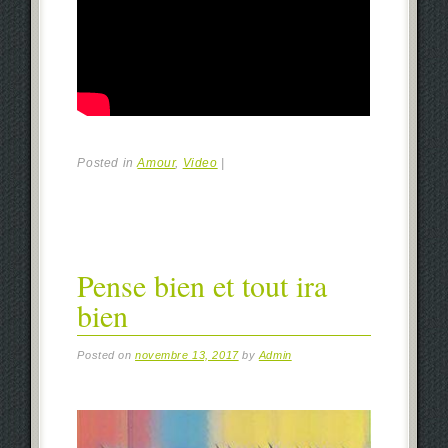
Posted in
Amour
,
Video
|
Pense bien et tout ira
bien
Posted on
novembre 13, 2017
by
Admin