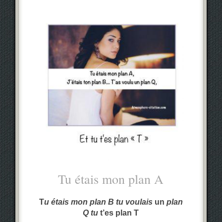
Tu étais mon plan A
T
u étais mon plan B tu voulais
un
plan
Q tu
t’es plan T