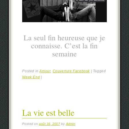
La seul fin heureuse que je
connaisse. C’est la fin
semaine
Posted in
Amour
,
Couverture Facebook
|
Tagged
Week End
|
La vie est belle
Posted on
août 16, 2017
by
Admin