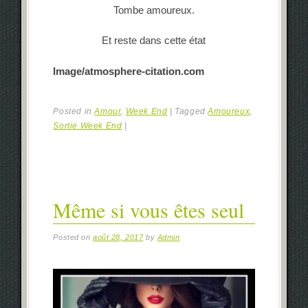
Tombe amoureux.
Et reste dans cette état
Image/atmosphere-citation.com
Posted in
Amour
,
Week End
|
Tagged
Amoureux
,
Sortie Week End
|
Même si vous êtes seul
Posted on
août 28, 2017
by
Admin