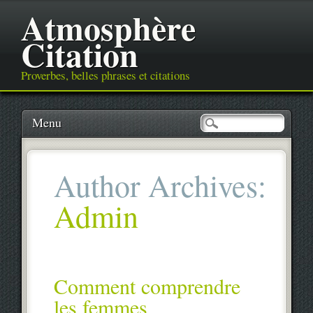
Atmosphère
Citation
Proverbes, belles phrases et citations
Main menu
Skip
Menu
to
content
Author Archives:
Admin
Comment comprendre
les femmes