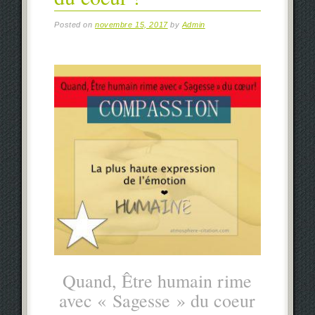
Posted on
novembre 15, 2017
by
Admin
Quand, Être humain rime
avec « Sagesse » du coeur