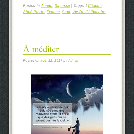
Posted in
Amour
,
Sagesse
|
Tagged
Citation
Abbé Pierre
,
Femme
,
Seul
,
Vie De Célibataire
|
À méditer
Posted on
août 22, 2017
by
Admin