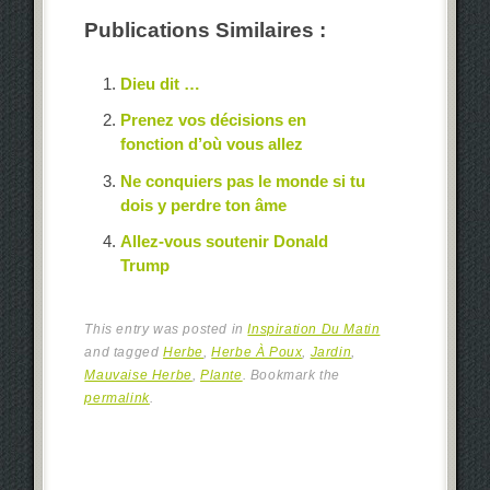
Publications Similaires :
Dieu dit …
Prenez vos décisions en
fonction d’où vous allez
Ne conquiers pas le monde si tu
dois y perdre ton âme
Allez-vous soutenir Donald
Trump
This entry was posted in
Inspiration Du Matin
and tagged
Herbe
,
Herbe À Poux
,
Jardin
,
Mauvaise Herbe
,
Plante
. Bookmark the
permalink
.