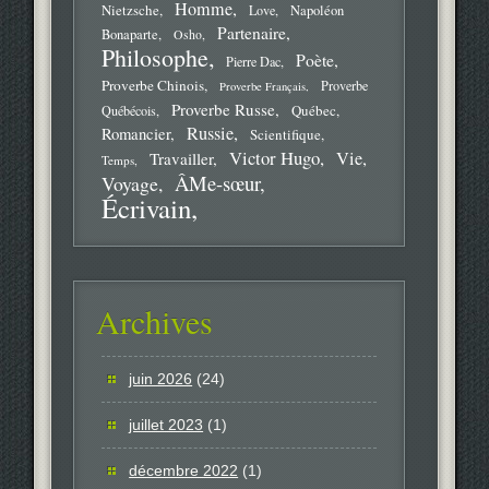
Homme
Nietzsche
Love
Napoléon
Partenaire
Bonaparte
Osho
Philosophe
Poète
Pierre Dac
Proverbe Chinois
Proverbe
Proverbe Français
Proverbe Russe
Québec
Québécois
Russie
Romancier
Scientifique
Victor Hugo
Vie
Travailler
Temps
ÂMe-sœur
Voyage
Écrivain
Archives
juin 2026
(24)
juillet 2023
(1)
décembre 2022
(1)