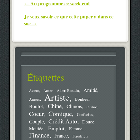
Post navigation
←
Au programme ce week end
Je veux savoir ce que cette puper a dans ce
sac
→
Étiquettes
Amitié
Acteur
Aimer
Albert Einstein
Artiste
Bonheur
Amour
Chine
Boulot
Chinois
Citation
Comique
Coeur
Confucius
Crédit Auto
Couple
Douce
Emploi
Moitiée
Femme
Finance
France
Friedrich