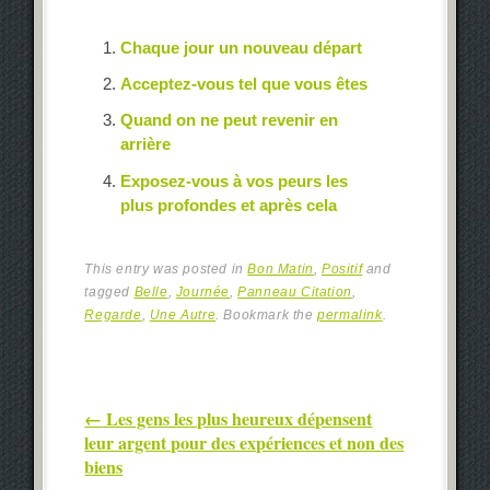
Chaque jour un nouveau départ
Acceptez-vous tel que vous êtes
Quand on ne peut revenir en
arrière
Exposez-vous à vos peurs les
plus profondes et après cela
This entry was posted in
Bon Matin
,
Positif
and
tagged
Belle
,
Journée
,
Panneau Citation
,
Regarde
,
Une Autre
. Bookmark the
permalink
.
Post navigation
←
Les gens les plus heureux dépensent
leur argent pour des expériences et non des
biens