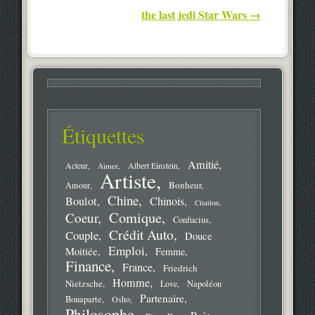
the last jedi Star Wars
→
Étiquettes
Amitié
Acteur
Aimer
Albert Einstein
Artiste
Bonheur
Amour
Chine
Boulot
Chinois
Citation
Comique
Coeur
Confucius
Crédit Auto
Couple
Douce
Emploi
Moitiée
Femme
Finance
France
Friedrich
Homme
Nietzsche
Love
Napoléon
Partenaire
Bonaparte
Osho
Philosophe