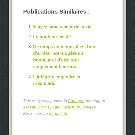
Publications Similaires :
N’ayez jamais peur de la vie
Le bonheur existe
De temps en temps, il est bon
d’arrêter notre quête du
bonheur et d’être tout
simplement heureux.
L’intégrité engendre la
crédibilité.
This entry was posted in
Bonheur
and tagged
Argent
,
Iphone
,
Saut Parachute
,
Voyage
.
Bookmark the
permalink
.