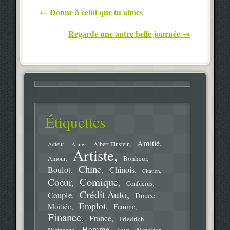
Post navigation
←
Donne à celui que tu aimes
Regarde une autre belle journée
→
Étiquettes
Amitié
Acteur
Aimer
Albert Einstein
Artiste
Bonheur
Amour
Chine
Boulot
Chinois
Citation
Comique
Coeur
Confucius
Crédit Auto
Couple
Douce
Emploi
Moitiée
Femme
Finance
France
Friedrich
Homme
Nietzsche
Love