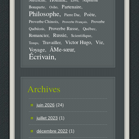
Napoléon
Partenaire
Bonaparte
Osho
Philosophe
Poète
Pierre Dac
Proverbe Chinois
Proverbe
Proverbe Français
Proverbe Russe
Québec
Québécois
Russie
Romancier
Scientifique
Victor Hugo
Vie
Travailler
Temps
ÂMe-sœur
Voyage
Écrivain
Archives
juin 2026
(24)
juillet 2023
(1)
décembre 2022
(1)