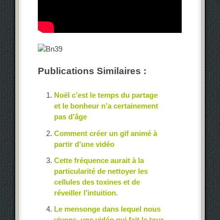
Publications Similaires :
Noël c’est le temps du partage
et le bonheur n’a certainement
pas d’âge
Comment créer un gif animé à
partir d’une vidéo
Cette fréquence aurait à la
particularité de nettoyer les
cellules des toxines et de
réveiller l’intuition.
Le mensonge dans lequel nous
vivons, une vidéo qui fait le tour