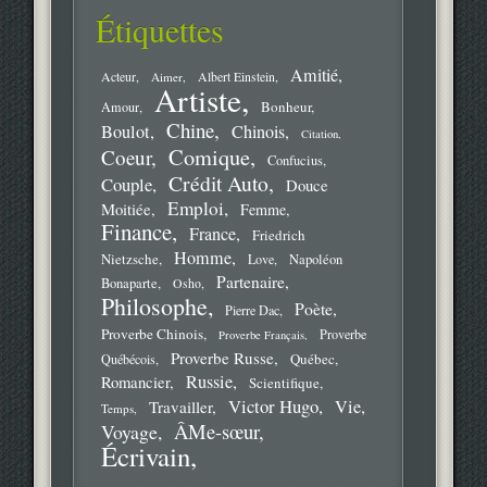
Étiquettes
Amitié
Acteur
Aimer
Albert Einstein
Artiste
Bonheur
Amour
Chine
Boulot
Chinois
Citation
Comique
Coeur
Confucius
Crédit Auto
Couple
Douce
Emploi
Moitiée
Femme
Finance
France
Friedrich
Homme
Nietzsche
Love
Napoléon
Partenaire
Bonaparte
Osho
Philosophe
Poète
Pierre Dac
Proverbe Chinois
Proverbe
Proverbe Français
Proverbe Russe
Québec
Québécois
Russie
Romancier
Scientifique
Victor Hugo
Vie
Travailler
Temps
ÂMe-sœur
Voyage
Écrivain