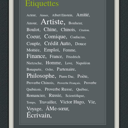
Étiquettes
Amitié
Acteur
Aimer
Albert Einstein
Artiste
Bonheur
Amour
Chine
Boulot
Chinois
Citation
Comique
Coeur
Confucius
Crédit Auto
Couple
Douce
Emploi
Moitiée
Femme
Finance
France
Friedrich
Homme
Nietzsche
Love
Napoléon
Partenaire
Bonaparte
Osho
Philosophe
Poète
Pierre Dac
Proverbe Chinois
Proverbe
Proverbe Français
Proverbe Russe
Québec
Québécois
Russie
Romancier
Scientifique
Victor Hugo
Vie
Travailler
Temps
ÂMe-sœur
Voyage
Écrivain