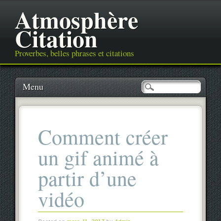
Atmosphère
Citation
Proverbes, belles phrases et citations
Main menu
Skip
Menu
to
content
Comment créer
un gif animé à
partir d’une
vidéo