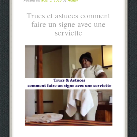
Posted on
août 3, 2016
by
Admin
Trucs et astuces comment
faire un signe avec une
serviette