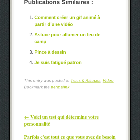
Publications Similaires :
Comment créer un gif animé à
partir d’une vidéo
Astuce pour allumer un feu de
camp
Pince à dessin
Je suis fatigué patron
This entry was posted in
Trucs & Astuces
,
Video
.
Bookmark the
permalink
.
Post navigation
←
Voici un test qui détermine votre
personnalité
Parfois c’est tout ce que vous avez de besoin