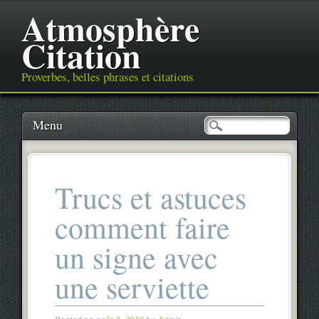
Atmosphère
Citation
Proverbes, belles phrases et citations
Main menu
Skip
Menu
to
content
Trucs et astuces
comment faire
un signe avec
une serviette