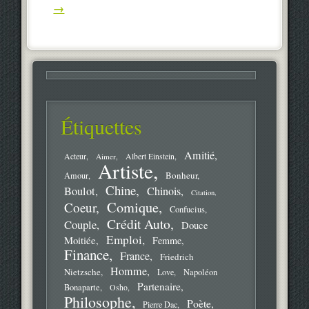
→
Étiquettes
Amitié
Acteur
Aimer
Albert Einstein
Artiste
Bonheur
Amour
Chine
Boulot
Chinois
Citation
Comique
Coeur
Confucius
Crédit Auto
Couple
Douce
Emploi
Moitiée
Femme
Finance
France
Friedrich
Homme
Nietzsche
Love
Napoléon
Partenaire
Bonaparte
Osho
Philosophe
Poète
Pierre Dac