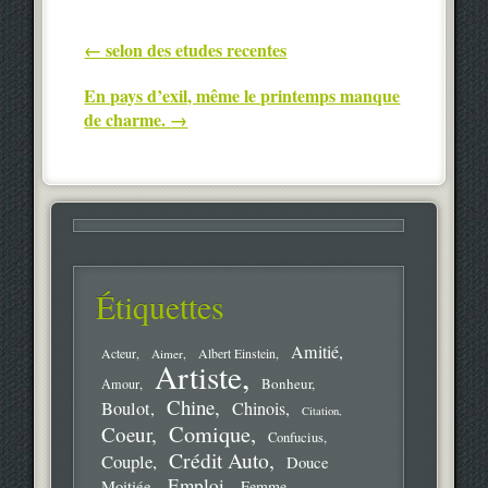
Post navigation
←
selon des etudes recentes
En pays d’exil, même le printemps manque
de charme.
→
Étiquettes
Amitié
Acteur
Aimer
Albert Einstein
Artiste
Bonheur
Amour
Chine
Boulot
Chinois
Citation
Comique
Coeur
Confucius
Crédit Auto
Couple
Douce
Emploi
Moitiée
Femme