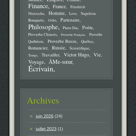
Finance
France
Friedrich
Homme
Nietzsche
Love
Napoléon
Partenaire
Bonaparte
Osho
Philosophe
Poète
Pierre Dac
Proverbe Chinois
Proverbe
Proverbe Français
Proverbe Russe
Québec
Québécois
Russie
Romancier
Scientifique
Victor Hugo
Vie
Travailler
Temps
ÂMe-sœur
Voyage
Écrivain
Archives
juin 2026
(24)
juillet 2023
(1)