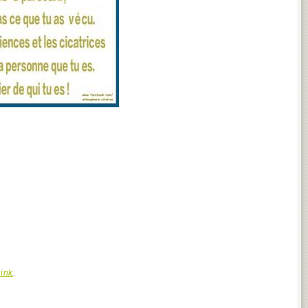
ink
.