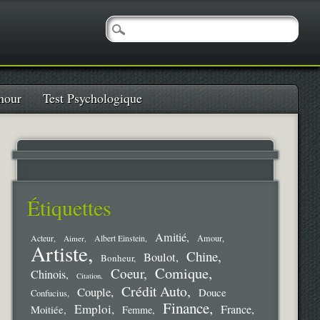
our
Test Psychologique
Étiquettes
Amitié
Amour
Acteur
Aimer
Albert Einstein
Artiste
Chine
Boulot
Bonheur
Comique
Coeur
Chinois
Citation
Crédit Auto
Couple
Douce
Confucius
Finance
Emploi
France
Moitiée
Femme