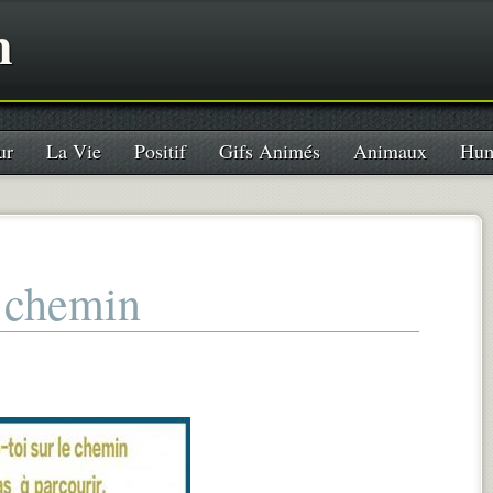
n
ur
La Vie
Positif
Gifs Animés
Animaux
Hum
e chemin