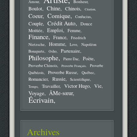
Bonheur
Amour
Chine
Boulot
Chinois
Citation
Comique
Coeur
Confucius
Crédit Auto
Couple
Douce
Emploi
Moitiée
Femme
Finance
France
Friedrich
Homme
Nietzsche
Love
Napoléon
Partenaire
Bonaparte
Osho
Philosophe
Poète
Pierre Dac
Proverbe Chinois
Proverbe
Proverbe Français
Proverbe Russe
Québec
Québécois
Russie
Romancier
Scientifique
Victor Hugo
Vie
Travailler
Temps
ÂMe-sœur
Voyage
Écrivain
Archives