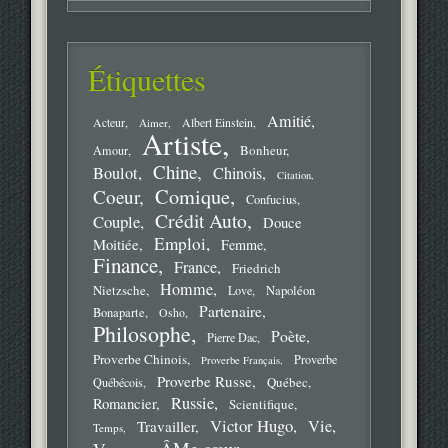
Étiquettes
Amitié
Acteur
Aimer
Albert Einstein
Artiste
Bonheur
Amour
Chine
Boulot
Chinois
Citation
Comique
Coeur
Confucius
Crédit Auto
Couple
Douce
Emploi
Moitiée
Femme
Finance
France
Friedrich
Homme
Nietzsche
Love
Napoléon
Partenaire
Bonaparte
Osho
Philosophe
Poète
Pierre Dac
Proverbe Chinois
Proverbe
Proverbe Français
Proverbe Russe
Québec
Québécois
Russie
Romancier
Scientifique
Victor Hugo
Vie
Travailler
Temps