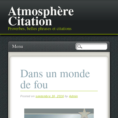
Atmosphère
Citation
Proverbes, belles phrases et citations
Main menu
Skip
Menu
to
content
Dans un monde
de fou
Posted on
septembre 16, 2016
by
Admin