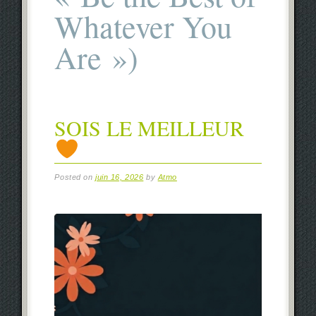
Whatever You
Are »)
SOIS LE MEILLEUR
Posted on
juin 16, 2026
by
Atmo