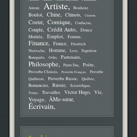
Artiste
Bonheur
Amour
Chine
Boulot
Chinois
Citation
Comique
Coeur
Confucius
Crédit Auto
Couple
Douce
Emploi
Moitiée
Femme
Finance
France
Friedrich
Homme
Nietzsche
Love
Napoléon
Partenaire
Bonaparte
Osho
Philosophe
Poète
Pierre Dac
Proverbe Chinois
Proverbe
Proverbe Français
Proverbe Russe
Québec
Québécois
Russie
Romancier
Scientifique
Victor Hugo
Vie
Travailler
Temps
ÂMe-sœur
Voyage
Écrivain