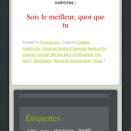
vaincras ;
Sois le meilleur, quoi que
tu
Posted in
Populaires
|
Tagged
Citation
Inspirante
,
Douglas Malloch français (auteur du
poème original "Be the Best of Whatever You
Are")
,
Motivation
,
Réussite personnelle
,
Texte
|
Étiquettes
Amitié
Acteur
Aimer
Albert Einstein