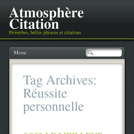
Atmosphère
Citation
Proverbes, belles phrases et citations
Main menu
Skip
Menu
to
content
Tag Archives:
Réussite
personnelle