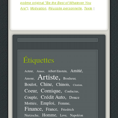
poème original "Be the Best of Whatever You
Are")
,
Motivation
,
Réussite personnelle
,
Texte
|
Étiquettes
Amitié
Acteur
Aimer
Albert Einstein
Artiste
Bonheur
Amour
Chine
Boulot
Chinois
Citation
Comique
Coeur
Confucius
Crédit Auto
Couple
Douce
Emploi
Moitiée
Femme
Finance
France
Friedrich
Homme
Nietzsche
Love
Napoléon